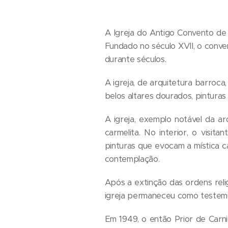
A Igreja do Antigo Convento de 
Fundado no século XVII, o conve
durante séculos.
A igreja, de arquitetura barroca
belos altares dourados, pinturas s
A igreja, exemplo notável da ar
carmelita. No interior, o visit
pinturas que evocam a mística 
contemplação.
Após a extinção das ordens reli
igreja permaneceu como testemu
Em 1949, o então Prior de Carn