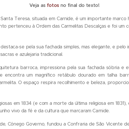
Veja as
fotos
no final do texto!
Santa Teresa, situada em Carnide, é um importante marco his
nto pertenceu à Ordem das Carmelitas Descalças e foi um cent
, destaca-se pela sua fachada simples, mas elegante, e pelo
acras e azulejaria tradicional.
quitetura barroca, impressiona pela sua fachada sóbria e ele
ante encontra um magnífico retábulo dourado em talha barr
carmelita. O espaço respira recolhimento e beleza, proporc
giosas em 1834 (e com a morte da última religiosa em 1831), 
nho vivo da fé e da cultura que marcaram Carnide.
ide, Cónego Governo, fundou a Confraria de São Vicente d